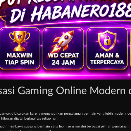
si Gaming Online Modern d
g banyak dibicarakan karena menghadirkan pengalaman bermain yang lebih modern, ce
uran digital berkualitas setiap hari.
r membawa suasana bermain yang lebih seru melalui berbagai pilihan permainan men