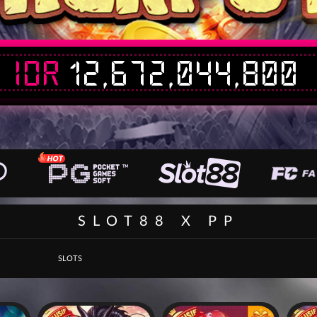
IDR
12,672,041,979
SLOT88 X PP
SLOTS