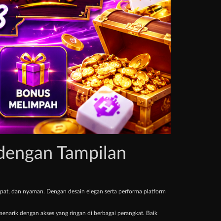
engan Tampilan
pat, dan nyaman. Dengan desain elegan serta performa platform
arik dengan akses yang ringan di berbagai perangkat. Baik