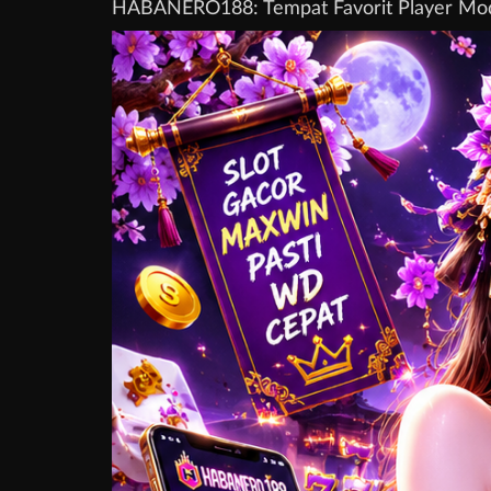
HABANERO188: Tempat Favorit Player Mode