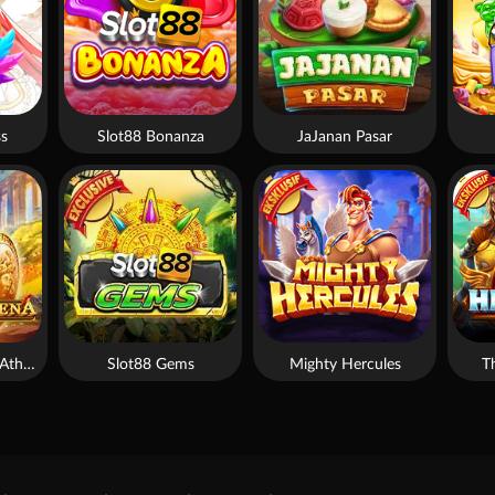
ss
Slot88 Bonanza
JaJanan Pasar
Slot88 Wisdom of Athena 1000
Slot88 Gems
Mighty Hercules
T