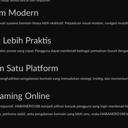
tap terasa lancar dan responsif.
tem Modern
uasana bermain terasa lebih eksklusif. Perpaduan visual modern, navigasi mudah
Lebih Praktis
 proses yang cepat. Pengguna dapat menikmati berbagai permainan favorit dengan 
m Satu Platform
nghadirkan pengalaman bermain yang memadukan strategi, insting, dan momentum. H
Gaming Online
sponsif, HABANERO188 menjadi pilihan banyak pengguna yang ingin menikmati hibu
n, performa stabil, serta pengalaman bermain yang lebih seru, maka HABANERO188 b