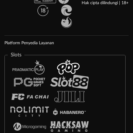
Hak cipta dilindungi | 18+
Platform Penyedia Layanan
Slots