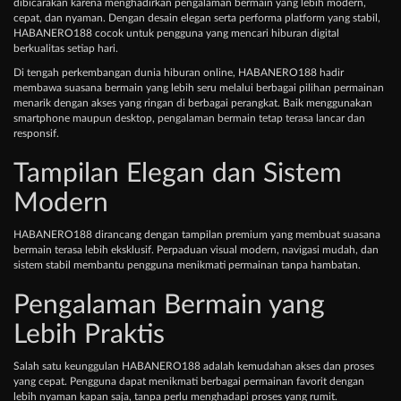
dibicarakan karena menghadirkan pengalaman bermain yang lebih modern,
cepat, dan nyaman. Dengan desain elegan serta performa platform yang stabil,
HABANERO188 cocok untuk pengguna yang mencari hiburan digital
berkualitas setiap hari.
Di tengah perkembangan dunia hiburan online, HABANERO188 hadir
membawa suasana bermain yang lebih seru melalui berbagai pilihan permainan
menarik dengan akses yang ringan di berbagai perangkat. Baik menggunakan
smartphone maupun desktop, pengalaman bermain tetap terasa lancar dan
responsif.
Tampilan Elegan dan Sistem
Modern
HABANERO188 dirancang dengan tampilan premium yang membuat suasana
bermain terasa lebih eksklusif. Perpaduan visual modern, navigasi mudah, dan
sistem stabil membantu pengguna menikmati permainan tanpa hambatan.
Pengalaman Bermain yang
Lebih Praktis
Salah satu keunggulan HABANERO188 adalah kemudahan akses dan proses
yang cepat. Pengguna dapat menikmati berbagai permainan favorit dengan
lebih nyaman kapan saja, tanpa perlu menghadapi proses yang rumit.