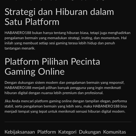
Strategi dan Hiburan dalam
Satu Platform
HABANERO188 bukan hanya tentang hiburan biasa, tetapi juga menghadirkan
pengalaman bermain yang memadukan strategi, insting, dan momentum. Hal
inilah yang membuat setiap sesi gaming terasa lebih hidup dan penuh
tantangan menarik.
Platform Pilihan Pecinta
Gaming Online
Dengan dukungan sistem modern dan pengalaman bermain yang responsif,
HABANERO188 menjadi pilihan banyak pengguna yang ingin menikmati
hiburan digital dengan nuansa lebih premium dan profesional.
Jika Anda mencari platform gaming online dengan tampilan elegan, performa
stabil, serta pengalaman bermain yang lebih seru, maka HABANERO188 bisa
menjadi tempat yang tepat untuk menikmati sensasi hiburan digital modern.
Kebijaksanaan
Platform
Kategori
Dukungan
Komunitas