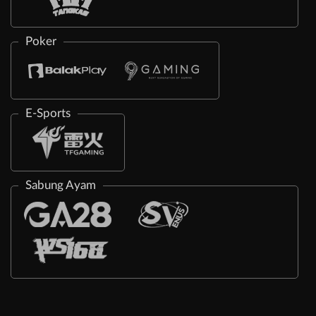
Poker
E-Sports
Sabung Ayam