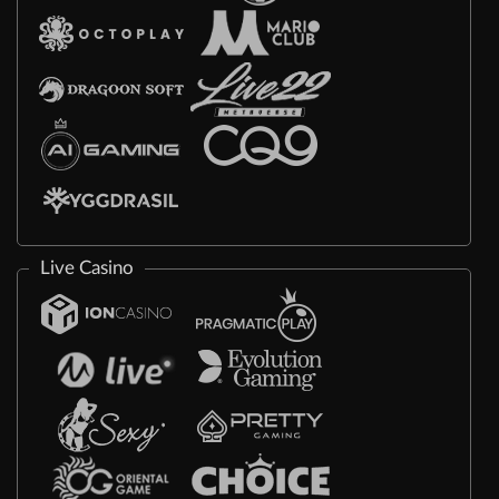
Live Casino