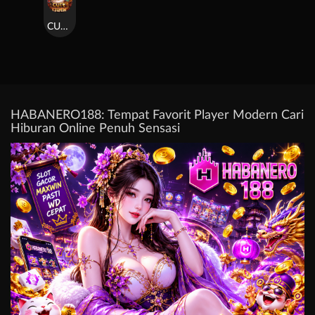
CUTE TIGER
HABANERO188: Tempat Favorit Player Modern Cari
Hiburan Online Penuh Sensasi