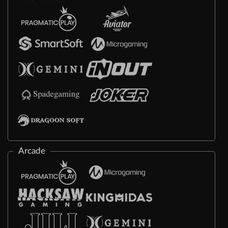
Arcade