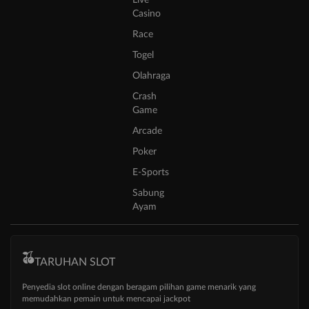
Live
Casino
Race
Togel
Olahraga
Crash
Game
Arcade
Poker
E-Sports
Sabung
Ayam
TARUHAN SLOT
Penyedia slot online dengan beragam pilihan game menarik yang
memudahkan pemain untuk mencapai jackpot