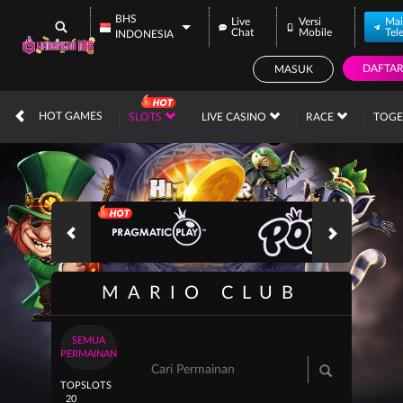
BHS
Live
Versi
Mai
Chat
Mobile
Tel
INDONESIA
DAFTA
MASUK
IDR
12,677,819,
HOT GAMES
SLOTS
LIVE CASINO
RACE
TOG
MARIO CLUB
SEMUA
PERMAINAN
TOP
SLOTS
20