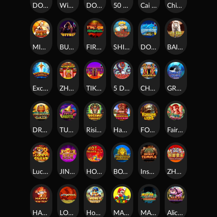
DOG FORTUNE
Wings of God
DOLPHIN REEF
50 DRAGONS
Cai Shen Do
Chinese Fair
MIGHTY SPARTAN
BUFFALO
FIRE KINGDOM
SHIBA VILLAGE
DOLPHIN TREASURE
BAI SHI
Excalibur Legend
ZHAO CAI JIN BAO
TIKI TORCH
5 DRAGONS
CHOY SUN DOA
GREAT BLUE
DRAGON GATE
TUTTI FRUTTI
Rising Maya
Hawaiian Totem
FORTUNE LIONS
Fairy of Riches
Lucky Snake
JIN QIAN WA
HOT FRUITS 20
BOY KING
Insect Temple
ZHAO CAI TONG ZHI
HAPPY NEW YEAR
LOTTO MADNESS
Honey Bee Bee
MARIO AND FRIENDS
MAYAN TEMPLE
Alice Wonderland