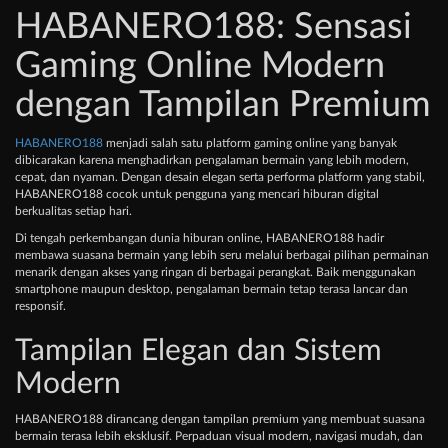
HABANERO188: Sensasi
Gaming Online Modern
dengan Tampilan Premium
HABANERO188
menjadi salah satu platform gaming online yang banyak
dibicarakan karena menghadirkan pengalaman bermain yang lebih modern,
cepat, dan nyaman. Dengan desain elegan serta performa platform yang stabil,
HABANERO188 cocok untuk pengguna yang mencari hiburan digital
berkualitas setiap hari.
Di tengah perkembangan dunia hiburan online, HABANERO188 hadir
membawa suasana bermain yang lebih seru melalui berbagai pilihan permainan
menarik dengan akses yang ringan di berbagai perangkat. Baik menggunakan
smartphone maupun desktop, pengalaman bermain tetap terasa lancar dan
responsif.
Tampilan Elegan dan Sistem
Modern
HABANERO188 dirancang dengan tampilan premium yang membuat suasana
bermain terasa lebih eksklusif. Perpaduan visual modern, navigasi mudah, dan