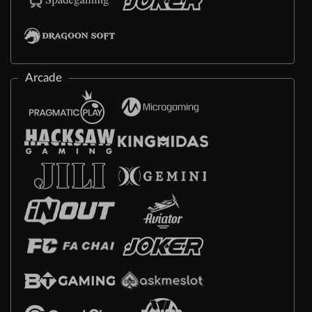
Arcade