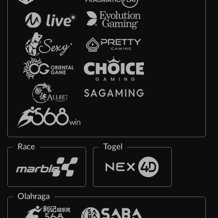
Race
Togel
Olahraga