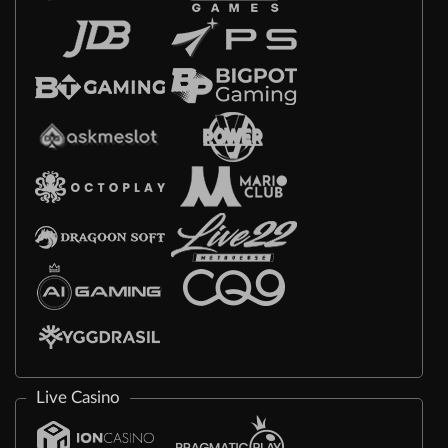
Live Casino