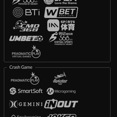
Crash Game