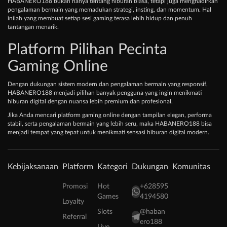
HABANERO188 bukan hanya tentang hiburan biasa, tetapi juga menghadirkan
pengalaman bermain yang memadukan strategi, insting, dan momentum. Hal
inilah yang membuat setiap sesi gaming terasa lebih hidup dan penuh
tantangan menarik.
Platform Pilihan Pecinta
Gaming Online
Dengan dukungan sistem modern dan pengalaman bermain yang responsif,
HABANERO188 menjadi pilihan banyak pengguna yang ingin menikmati
hiburan digital dengan nuansa lebih premium dan profesional.
Jika Anda mencari platform gaming online dengan tampilan elegan, performa
stabil, serta pengalaman bermain yang lebih seru, maka HABANERO188 bisa
menjadi tempat yang tepat untuk menikmati sensasi hiburan digital modern.
Kebijaksanaan
Platform
Kategori
Dukungan
Komunitas
Promosi
Hot
+628595
Games
4194580
Loyalty
Slots
@haban
Referral
ero188