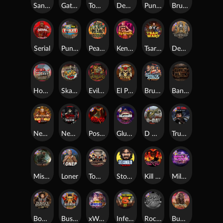
San Quentin xWays
Gator Hunters
Tombstone Slaughter
Dead, Dead, or Deader
Punk Rocker 2
Brute Force
Serial
Punk Toilet
Pearl Harbor
Kenneth Must Die
Tsar Wars
Deadwood R.I.P
Home of the Brave
Skate or Die
Evil Goblins xBomb
El Pasa Gunfight xNudge
Brute Force: Alien Onslaught
Bangkok Hilton
Nexus Fire In The Hole xBomb
Nexus Blood & Shadow
Possessed
Gluttony
D Day
True Grit Redemption
Misery Mining
Loner
Tombstone No Mercy
Stockholm Syndrome
Kill Em All
Milky Ways
Bounty Hunters xNudge®
Bushido Way xNudge
xWays Hoarder 2
Infectious 5 xWays
Rock Bottom
Buffalo Hunter