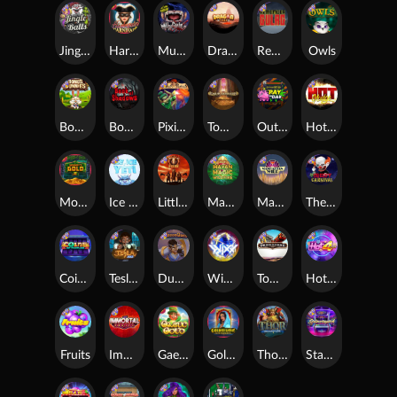
Jingle Balls
Harlequin Carnival
Munchies
Dragon Tribe
Remember Gulag
Owls
Bonus Bunnies
Book Of Shadows
Pixies vs Pirates
Tomb of Akhenaten
Outsourced: Payday
Hot Nudge
Monkey's Gold xPays
Ice Ice Yeti
Little Bighorn
Mayan Magic Wildfire
Manhattan Goes Wild
The Creepy Carnival
Coins of Fortune
Tesla Jolt
Dungeon Quest
WiXX
Tombstone
Hot 4 Cash
Fruits
Immortal Fruits
Gaelic Gold
Golden Genie And The Walking Wilds
Thor: Hammer Time
Starstruck