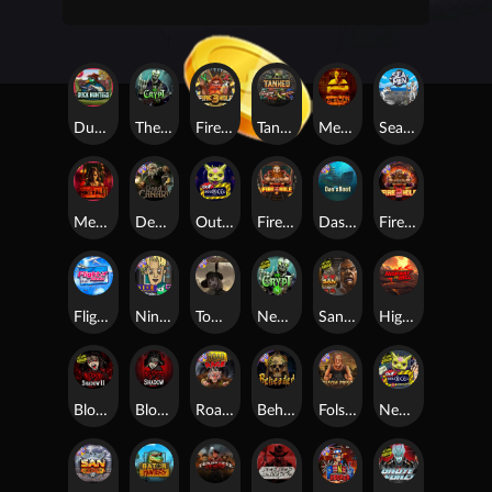
Duck Hunters
The Crypt
Fire in the Hole 3
Tanked
Mental
Seamen
Mental 2
Dead Canary
Outsourced
Fire In The Hole xBomb
Das xBoot
Fire in the Hole 2
Flight Mode
Nine To Five
Tombstone RIP
Nexus The Crypt
San Quentin 2: Death Row
Highway to Hell
Blood & Shadow 2
Blood & Shadow
Road Rage
Beheaded
Folsom Prison
Nexus Outsourced