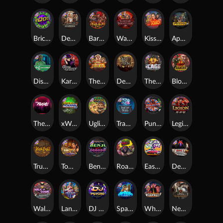
Brick Snake 2000
Deadwood xNudge
Barbarian Fury
Warrior Graveyard xNudge
Kiss My Chainsaw
Apocalypse Super xNudge
Disturbed
Karen Maneater
The Border
Dead Men Walking
The Cage
Blood Diamond
The Rave
xWays Hoarder xSplit
Ugliest Catch
Tractor Beam
Punk Rocker
Legion X
True kult
Tomb of Nefertiti
Benji Killed in Vegas
Roadkill
East Coast Vs West Coast
Devil's Crossroad
Walk of Shame
Land of the Free
DJ Psycho
Space Donkey
Whacked
Nexus Tombstone RIP