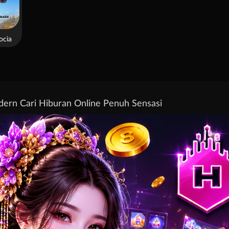
ocia
rn Cari Hiburan Online Penuh Sensasi