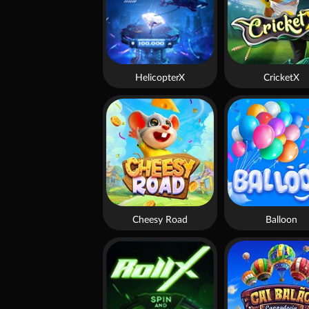
HelicopterX
CricketX
Cheesy Road
Balloon