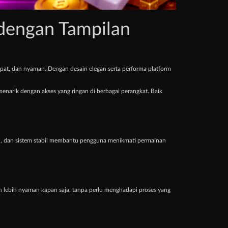
engan Tampilan
pat, dan nyaman. Dengan desain elegan serta performa platform
arik dengan akses yang ringan di berbagai perangkat. Baik
, dan sistem stabil membantu pengguna menikmati permainan
lebih nyaman kapan saja, tanpa perlu menghadapi proses yang