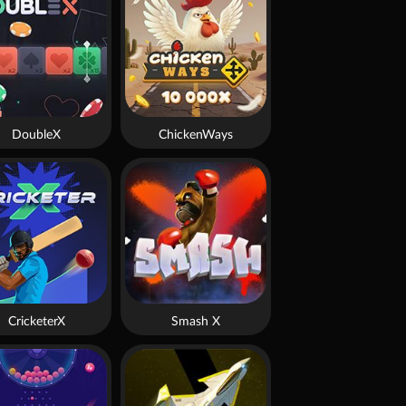
DoubleX
ChickenWays
CricketerX
Smash X