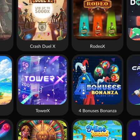
Crash Duel X
RodeoX
TowerX
4 Bonuses Bonanza